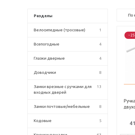
По 
Разделы
Велосипедные (тросовые)
1
- 2
Всепогодные
4
Глазки дверные
4
Доводчики
8
Замки врезные с ручками для
13
входных дверей
Ручк
двух
Замки почтовые/мебельные
8
алюм
(1/30
Кодовые
5
4
Крючки-вешалки
63