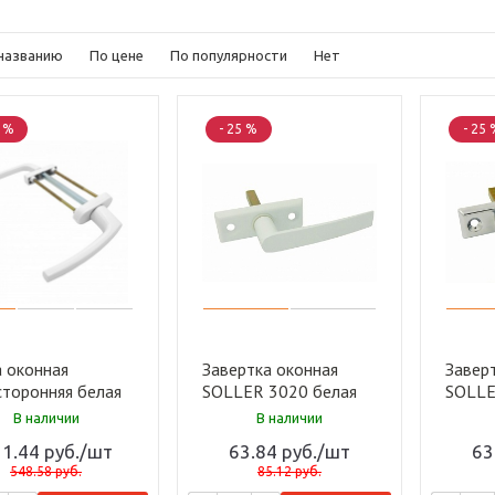
названию
По цене
По популярности
Нет
5 %
- 25 %
- 25 
а оконная
Завертка оконная
Завер
сторонняя белая
SOLLER 3020 белая
SOLLE
иниевая SOLLER
(50)
(50)
В наличии
В наличии
)
11.44
руб.
/шт
63.84
руб.
/шт
63
548.58
руб.
85.12
руб.