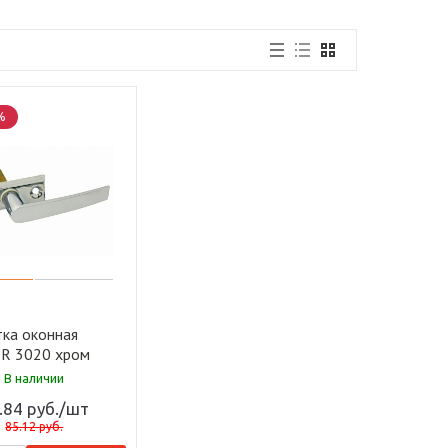
%
тка оконная
R 3020 хром
В наличии
.84
руб.
/шт
85.12
руб.