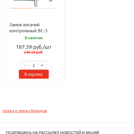
Замок висячий
контрольный ВС-5
цинк Металлист (10)
В наличии
40300001-010
187.39
руб.
/шт
240.24
руб.
-
+
В корзину
Назад к списку брендов
ПОДПИШИСЬ НА РАССЫЛКУ НОВОСТЕЙ И АКЦИЙ