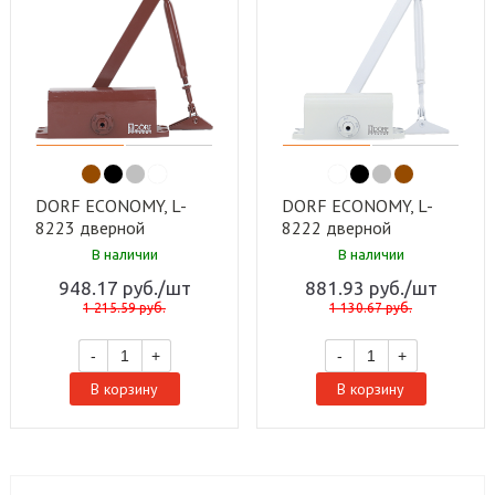
DORF ECONOMY, L-
DORF ECONOMY, L-
8223 дверной
8222 дверной
доводчик, 80 кг,
доводчик, 45 кг,
В наличии
В наличии
КОРИЧНЕВЫЙ,
БЕЛЫЙ, (1к-1шт) ECO
948.17
руб.
/шт
881.93
руб.
/шт
(1к-1шт) ECO
1 215.59
руб.
1 130.67
руб.
-
+
-
+
В корзину
В корзину