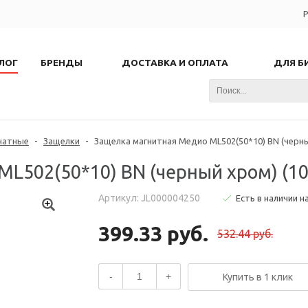
Р
ЛОГ
БРЕНДЫ
ДОСТАВКА И ОПЛАТА
ДЛЯ Б
натные
-
Защелки
-
Защелка магнитная Медио ML502(50*10) BN (черны
L502(50*10) BN (черный хром) (10
Артикул: JL000004250
Есть в наличии н
399.33 руб.
532.44 руб.
-
+
Купить в 1 клик