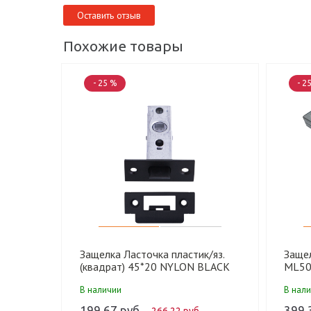
Оставить отзыв
Похожие товары
- 25 %
- 2
Защелка Ласточка пластик/яз.
Заще
(квадрат) 45*20 NYLON BLACK
ML50
MATT матовый черный (100 шт)
(черн
В наличии
В нал
199.67 руб.
399.
266.22 руб.