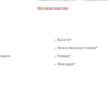
Все характеристики
Высота*
Межосевое расстояние*
альное
Размер*
Фиксация*