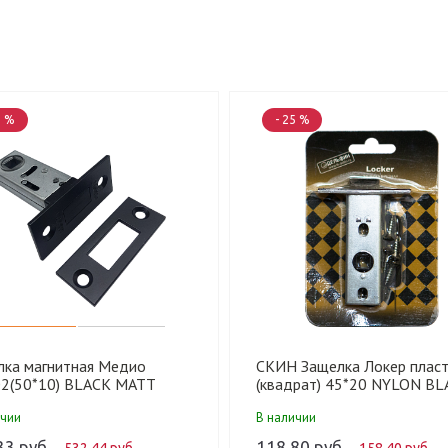
5 %
- 25 %
лка магнитная Медио
СКИН Защелка Локер пласти
2(50*10) BLACK MATT
(квадрат) 45*20 NYLON BL
ый) (100 шт)
ичии
В наличии
33 руб.
118.80 руб.
532.44 руб.
158.40 руб.