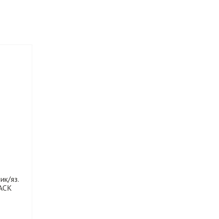
к/яз.
ACK