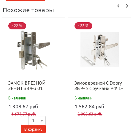
Похожие товары
- 22 %
- 22 %
ЗАМОК ВРЕЗНОЙ
Замок врезной C.Doory
ЗЕНИТ ЗВ4-3.01
ЗВ 4-3 с ручками РФ 1-
(никель) (15 шт)
1-55 ц/м 70мм никель
В наличии
В наличии
(аналог ДААЗ) (15)
1 308.67 руб.
1 562.84 руб.
1 677.77 руб.
2 003.63 руб.
-
+
В корзину