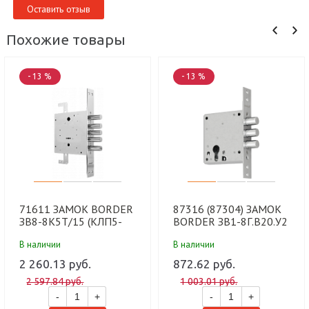
Оставить отзыв
Похожие товары
- 13 %
- 13 %
71611 ЗАМОК ВОRDЕR
87316 (87304) ЗАМОК
ЗВ8-8К5Т/15 (КЛП5-
BORDER ЗВ1-8Г.В20.У2
85).ЛП8.В17.У1 (6 шт)
(18 шт)
В наличии
В наличии
2 260.13 руб.
872.62 руб.
2 597.84 руб.
1 003.01 руб.
-
+
-
+