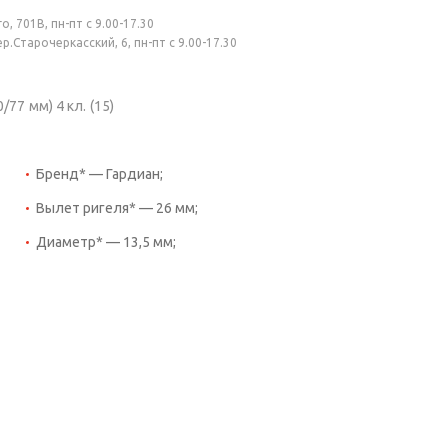
, 701В, пн-пт с 9.00-17.30
.Старочеркасский, 6, пн-пт с 9.00-17.30
77 мм) 4 кл. (15)
Бренд* — Гардиан;
Вылет ригеля* — 26 мм;
Диаметр* — 13,5 мм;