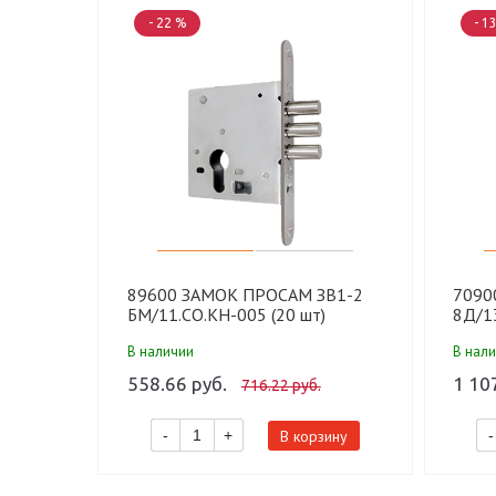
- 22 %
- 1
89600 ЗАМОК ПРОСАМ ЗВ1-2
7090
БМ/11.СО.КН-005 (20 шт)
8Д/1
005.Ш
В наличии
В нал
558.66 руб.
1 10
716.22 руб.
В корзину
-
+
-