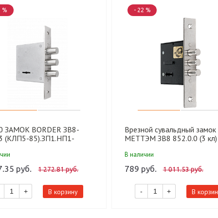
3 %
- 22 %
0 ЗАМОК BORDER ЗВ8-
Врезной сувальдный замок
3 (КЛП5-85).ЗП1.НП1-
МЕТТЭМ ЗВ8 852.0.0 (3 кл)
.У1 (20 шт)
шт)
ичии
В наличии
7.35 руб.
789 руб.
1 272.81 руб.
1 011.53 руб.
В корзину
В корзин
+
-
+