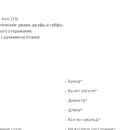
 кл. (15)
лические двери, шкафы и сейфы.
ого открывания.
с ручками на планке.
Бренд*
Вылет ригеля*
Диаметр*
Длина*
Кол-во сувальд*
нная сталь
Межосевое расстояние*