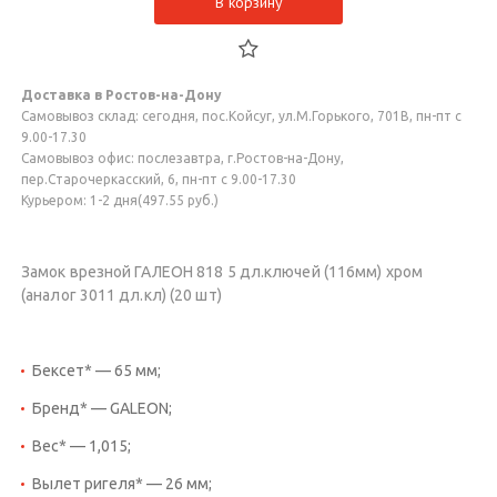
В корзину
Доставка в Ростов-на-Дону
Самовывоз склад: сегодня, пос.Койсуг, ул.М.Горького, 701В, пн-пт с
9.00-17.30
Самовывоз офис: послезавтра, г.Ростов-на-Дону,
пер.Старочеркасский, 6, пн-пт с 9.00-17.30
Курьером: 1-2 дня(497.55 руб.)
Замок врезной ГАЛЕОН 818 5 дл.ключей (116мм) хром
(аналог 3011 дл.кл) (20 шт)
Бексет* — 65 мм;
Бренд* — GALEON;
Вес* — 1,015;
Вылет ригеля* — 26 мм;