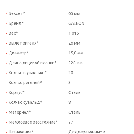
Бексет*
65 мм
Бренд*
GALEON
Вес*
1,015
Вылет ригеля*
26 мм
Диаметр*
15,8 мм
Длина лицевой планки*
228 мм
Кол-во в упаковке*
20
Кол-во ригелей*
3
Корпус*
Сталь
Кол-во сувальд*
8
Материал*
Сталь
Межосевое расстояние*
77
Назначение*
Для деревянных и