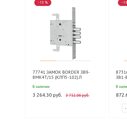
- 13 %
- 1
77741 ЗАМОК BORDER ЗВ9-
8731
8МК4Т/15 (КЛП5-102).Л
ЗВ1-8
8.В17.У1 (6 шт)
В наличии
В нал
3 264.30 руб.
872.
3 752.06 руб.
-