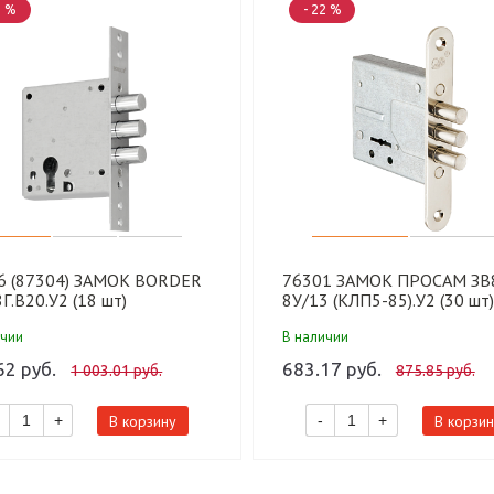
3 %
- 22 %
6 (87304) ЗАМОК BORDER
76301 ЗАМОК ПРОСАМ ЗВ
Г.В20.У2 (18 шт)
8У/13 (КЛП5-85).У2 (30 шт)
ичии
В наличии
62 руб.
683.17 руб.
1 003.01 руб.
875.85 руб.
В корзину
В корзин
+
-
+