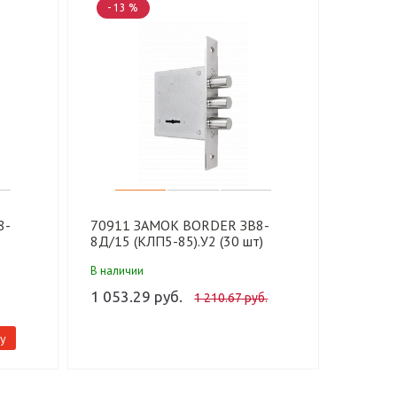
- 13 %
- 13 
8-
70911 ЗАМОК BORDER ЗВ8-
76314
8Д/15 (КЛП5-85).У2 (30 шт)
8У/13 
(30 шт)
В наличии
В налич
1 053.29 руб.
868.76
1 210.67 руб.
у