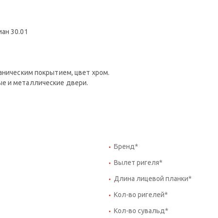
ан 30.01
аническим покрытием, цвет хром.
е и металлические двери.
Бренд*
Вылет ригеля*
Длина лицевой планки*
Кол-во ригелей*
Кол-во сувальд*