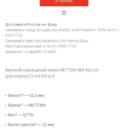
В корзину
Доставка в Ростов-на-Дону
Самовывоз склад: сегодня, пос.Койсуг, ул.М.Горького, 701В, пн-пт с
9.00-17.30
Самовывоз офис: послезавтра, г.Ростов-на-Дону,
пер.Старочеркасский, 6, пн-пт с 9.00-17.30
Курьером: 1-2 дня(497.55 руб.)
Врезной сувальдный замок МЕТТЭМ ЗВ9 902.0.0
(удл.корпус) (5 кл) (20 шт)
Бексет* — 52,5 мм;
Бренд* — МЕТТЭМ;
Вес* — 0,770;
Вылет ригеля* — 22 мм;