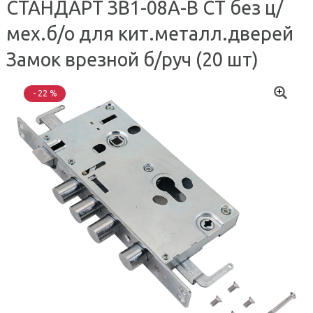
СТАНДАРТ ЗВ1-08A-B СТ без ц/
мех.б/о для кит.металл.дверей
Замок врезной б/руч (20 шт)
- 22 %