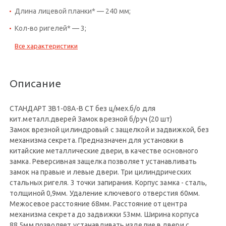
Длина лицевой планки* — 240 мм;
Кол-во ригелей* — 3;
Все характеристики
Описание
СТАНДАРТ ЗВ1-08A-B СТ без ц/мех.б/о для
кит.металл.дверей Замок врезной б/руч (20 шт)
Замок врезной цилиндровый с защелкой и задвижкой, без
механизма секрета. Предназначен для установки в
китайские металлические двери, в качестве основного
замка. Реверсивная защелка позволяет устанавливать
замок на правые и левые двери. Три цилиндрических
стальных ригеля. 3 точки запирания. Корпус замка - сталь,
толщиной 0,9мм. Удаление ключевого отверстия 60мм.
Межосевое расстояние 68мм. Расстояние от центра
механизма секрета до задвижки 53мм. Ширина корпуса
88,5мм позволяет устанавливать изделие в двери с