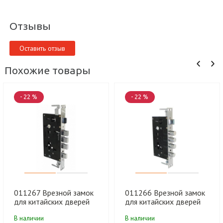
Отзывы
Оставить отзыв
Похожие товары
- 22 %
- 22 %
011267 Врезной замок
011266 Врезной замок
для китайских дверей
для китайских дверей
овал. ригель Левый
круг. ригель Правый
В наличии
В наличии
(632) MARLOK (30 шт)
(674) MARLOK (30 шт)