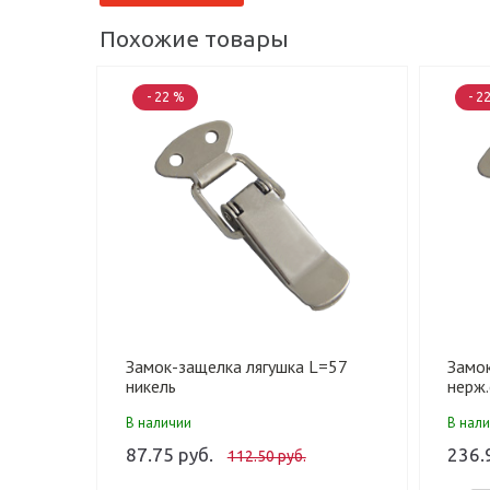
Похожие товары
- 22 %
- 2
Замок-защелка лягушка L=57
Замо
никель
нерж.
В наличии
В нал
87.75 руб.
236.
112.50 руб.