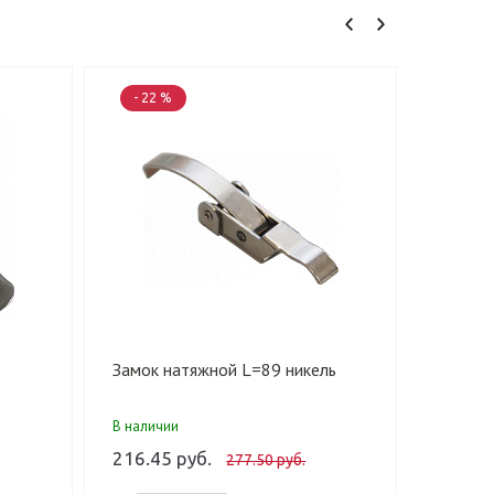
- 22 %
- 22 
Замок натяжной L=89 никель
Защелк
В наличии
В налич
216.45 руб.
138.95
277.50 руб.