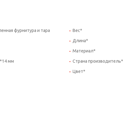
нная фурнитура и тара
Вес*
Длина*
Материал*
*14 мм
Страна производитель*
Цвет*