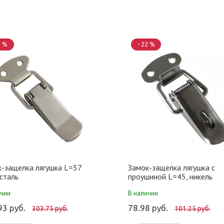
2 %
- 22 %
к-защелка лягушка L=57
Замок-защелка лягушка с
сталь
проушиной L=45, никель
ичии
В наличии
93 руб.
78.98 руб.
303.75 руб.
101.25 руб.