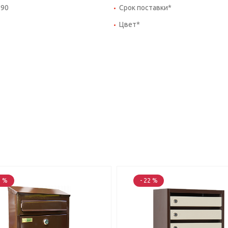
*90
Срок поставки*
Цвет*
2 %
- 22 %