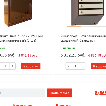
 почт Элит 385*270*93 мм
Ящик почт 5-ти секционный
окр. коричневый (5 шт)
скошенный Стандарт
513*342*184 мм коричнево
ичии
В наличии
бежевый (1 шт)
3.56 руб.
5 332.23 руб.
3 812.25 руб.
6 836.18 ру
В корзину
В корзин
+
-
+
8 (86
Компания
Бренды