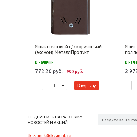
Ящик почтовый с/з коричневый
Ящик
(эконом) МеталлПродукт
пол.п
В наличии
В нал
772.20 руб.
2 97
990 руб.
В корзину
-
+
-
ПОДПИШИСЬ НА РАССЫЛКУ
НОВОСТЕЙ И АКЦИЙ
tk-zamok@tkzamok.ru