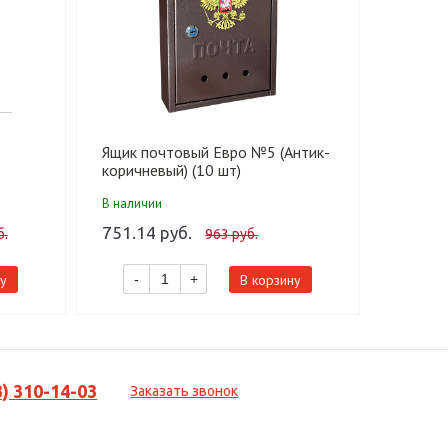
Ящик почтовый Евро №5 (Антик-
Ящик п
коричневый) (10 шт)
щелево
/
540*34
В наличии
В налич
бежевы
751.14 руб.
4 635.
б.
963 руб.
у
В корзину
-
+
-
3) 310-14-03
Заказать звонок