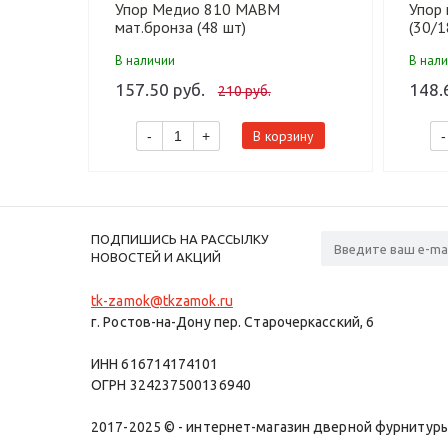
Упор Медио 810 MABM
Упор
мат.бронза (48 шт)
(30/1
В наличии
В нал
157.50 руб.
148.
210 руб.
В корзину
-
+
-
ПОДПИШИСЬ НА РАССЫЛКУ
НОВОСТЕЙ И АКЦИЙ
tk-zamok@tkzamok.ru
г. Ростов-на-Дону пер. Старочеркасский, 6
ИНН 616714174101
ОГРН 324237500136940
2017-2025 © - интернет-магазин дверной фурнитуры