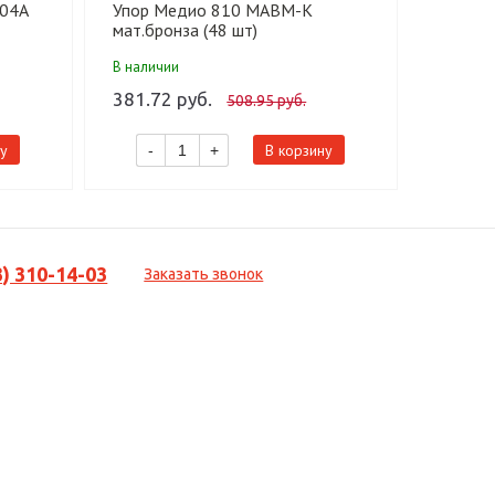
-04А
Упор Медио 810 MABM-К
мат.бронза (48 шт)
В наличии
381.72 руб.
508.95 руб.
у
В корзину
-
+
3) 310-14-03
Заказать звонок