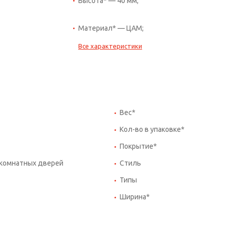
Высота* — 40 мм;
Материал* — ЦАМ;
Все характеристики
Вес*
Кол-во в упаковке*
Покрытие*
комнатных дверей
Стиль
Типы
Ширина*