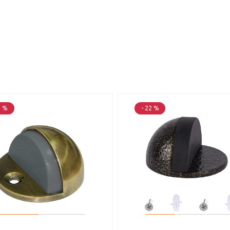
5 %
- 22 %