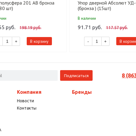
 полусфера 201 AB бронза
Упор дверной Абсолют УД
80 шт)
(бронза ) (15шт)
ичии
В наличии
65 руб.
91.71 руб.
198.19 руб.
117.57 руб.
В корзину
В корзин
+
-
+
8 (86
Компания
Бренды
Новости
Контакты
.