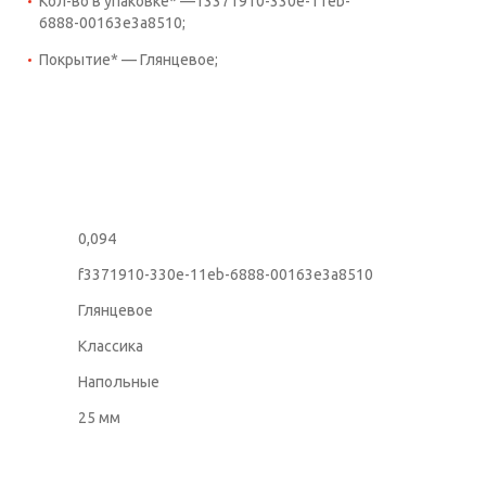
Кол-во в упаковке* — f3371910-330e-11eb-
6888-00163e3a8510;
Покрытие* — Глянцевое;
0,094
f3371910-330e-11eb-6888-00163e3a8510
Глянцевое
Классика
Напольные
25 мм