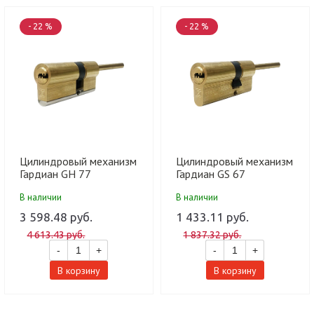
- 22 %
- 22 %
Цилиндровый механизм
Цилиндровый механизм
Гардиан GH 77
Гардиан GS 67
(56/21/70SH) G латунь
(36/31/60SH) G латунь
В наличии
В наличии
5кл (15шт)
5кл (15шт)
3 598.48 руб.
1 433.11 руб.
4 613.43 руб.
1 837.32 руб.
-
+
-
+
В корзину
В корзину