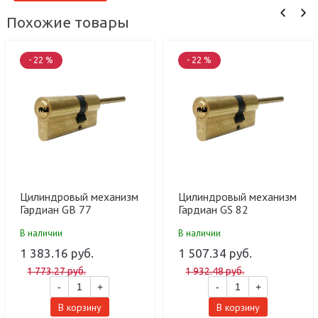
Похожие товары
- 22 %
- 22 %
Цилиндровый механизм
Цилиндровый механизм
Гардиан GB 77
Гардиан GS 82
(46/31/60SH) G латунь
(51/31/60SH) G латунь
В наличии
В наличии
5кл (15шт)
5кл (15шт)
1 383.16 руб.
1 507.34 руб.
1 773.27 руб.
1 932.48 руб.
-
+
-
+
В корзину
В корзину