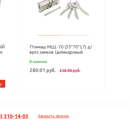
ЫЙ
Птимаш МЦ1-70 (33*70*17) д/
МЕХА
л.
врез.замков Цилиндровый
ЗЕНИТ 
механизм (100)
В наличии
В налич
280.01 руб.
387.01
358.98 руб.
у
-
3) 310-14-03
Заказать звонок