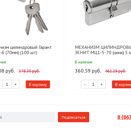
низм цилиндровый Гарант
МЕХАНИЗМ ЦИЛИНДРОВ
6 (70мм) (100 шт)
ЗЕНИТ МЦ1-5-70 (цинк) 5 к
(100 шт)
ичии
В наличии
08 руб.
360.59 руб.
378.30 руб.
462.29 руб.
В корзину
В корзин
+
-
+
8 (86