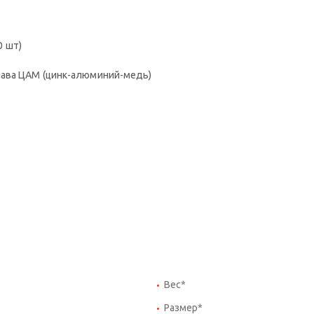
 шт)
лава ЦАМ (цинк-алюминий-медь)
Вес*
Размер*