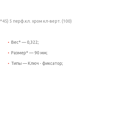
) 5 перф.кл. хром кл-верт. (100)
Вес* — 0,322;
Размер* — 90 мм;
Типы — Ключ - фиксатор;