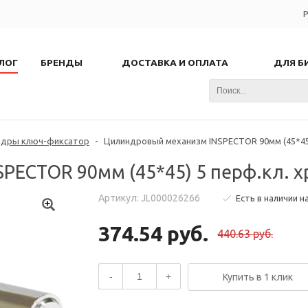
Р
ЛОГ
БРЕНДЫ
ДОСТАВКА И ОПЛАТА
ДЛЯ Б
ндры ключ-фиксатор
-
Цилиндровый механизм INSPECTOR 90мм (45*45) 
ECTOR 90мм (45*45) 5 перф.кл. хр
Артикул: JL000026266
Есть в наличии н
374.54 руб.
440.63 руб.
-
+
Купить в 1 клик