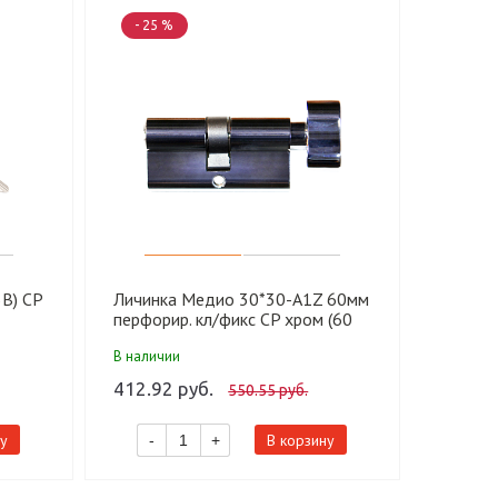
- 25 %
- 22 
5B) CP
Личинка Медио 30*30-A1Z 60мм
АЛЛЮР
перфорир. кл/фикс CP хром (60
(55G*1
,12)
шт)
перф.к
В наличии
В налич
механи
412.92 руб.
1 495.
550.55 руб.
у
В корзину
-
+