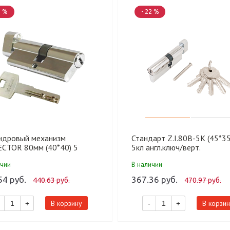
5 %
- 22 %
ндровый механизм
Стандарт Z.I.80В-5K (45*3
ECTOR 80мм (40*40) 5
5кл англ.ключ/верт.
кл. хром кл-верт. (100)
Цилиндровый механизм(120
ичии
В наличии
54 руб.
367.36 руб.
440.63 руб.
470.97 руб.
В корзину
В корзин
+
-
+