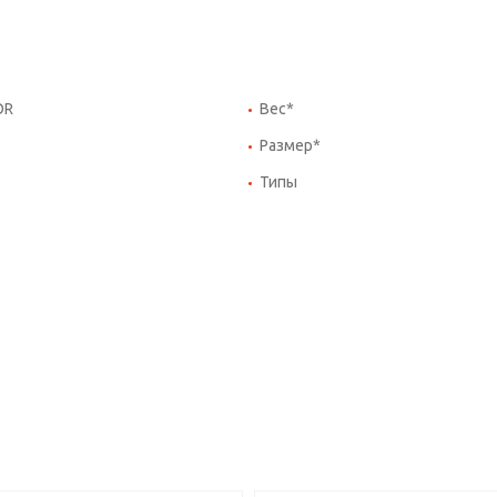
OR
Вес*
Размер*
Типы