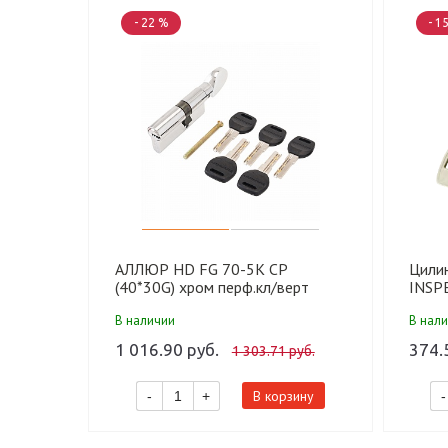
- 22 %
- 1
АЛЛЮР HD FG 70-5К CP
Цили
(40*30G) хром перф.кл/верт
INSP
Цилиндровый механизм (50,10)
перф.
В наличии
В нал
1 016.90 руб.
374.
1 303.71 руб.
В корзину
-
+
-