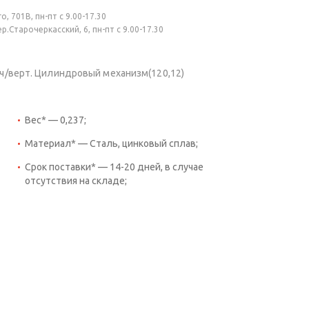
, 701В, пн-пт с 9.00-17.30
.Старочеркасский, 6, пн-пт с 9.00-17.30
люч/верт. Цилиндровый механизм(120,12)
Вес* — 0,237;
Материал* — Сталь, цинковый сплав;
Срок поставки* — 14-20 дней, в случае
отсутствия на складе;