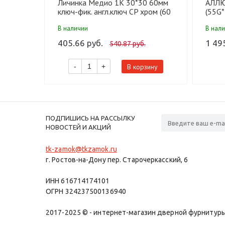
Личинка Медио 1K 30*30 60мм
АЛЛЮ
ключ-фик. англ.ключ CP хром (60
(55G*
шт)
перф
В наличии
В нал
механ
405.66 руб.
1 49
540.87 руб.
В корзину
-
+
ПОДПИШИСЬ НА РАССЫЛКУ
НОВОСТЕЙ И АКЦИЙ
tk-zamok@tkzamok.ru
г. Ростов-на-Дону пер. Старочеркасский, 6
ИНН 616714174101
ОГРН 324237500136940
2017-2025 © - интернет-магазин дверной фурнитуры