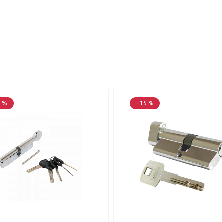
2 %
- 15 %