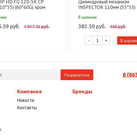
Р HD FG 120-5К CP
Цилиндровый механизм
10*55) (60*60G) хром
INSPECTOR 110мм (55*55) 
.кл БЛИСТЕР Цилиндровый
перф.кл. хром кл-верт. (100)
ичии
В наличии
изм (60,10)
5.59 руб.
382.50 руб.
1 917.42 руб.
450 руб.
В корзин
-
+
8 (86
Компания
Бренды
Новости
Контакты
.