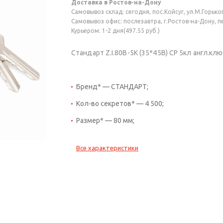
Доставка в Ростов-на-Дону
Самовывоз склад: сегодня, пос.Койсуг, ул.М.Горького
Самовывоз офис: послезавтра, г.Ростов-на-Дону, пер
Курьером: 1-2 дня(497.55 руб.)
Стандарт Z.I.80В-5K (35*45B) CP 5кл англ.к
Бренд* — СТАНДАРТ;
Кол-во секретов* — 4 500;
Размер* — 80 мм;
Все характеристики