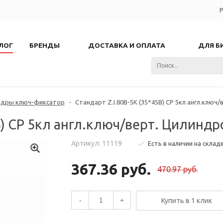
Р
ЛОГ
БРЕНДЫ
ДОСТАВКА И ОПЛАТА
ДЛЯ Б
ндры ключ-фиксатор
-
Стандарт Z.I.80В-5K (35*45B) CP 5кл англ.ключ
B) CP 5кл англ.ключ/верт. Цилинд
Артикул: 11119
Есть в наличии на склад
367.36 руб.
470.97 руб.
-
+
Купить в 1 клик