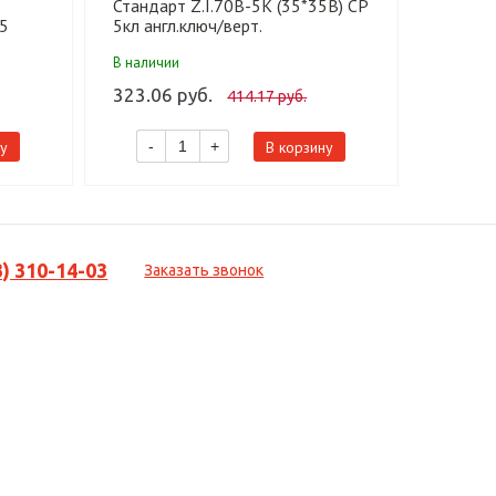
Стандарт Z.I.70В-5K (35*35В) CP
Станда
5
5кл англ.ключ/верт.
5кл анг
Цилиндровый механизм(120,12)
Цилинд
В наличии
В налич
323.06 руб.
367.36
414.17 руб.
у
В корзину
-
+
-
3) 310-14-03
Заказать звонок