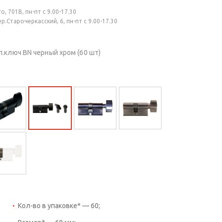
, 701В, пн-пт с 9.00-17.30
.Старочеркасский, 6, пн-пт с 9.00-17.30
.ключ BN черный хром (60 шт)
Кол-во в упаковке* — 60;