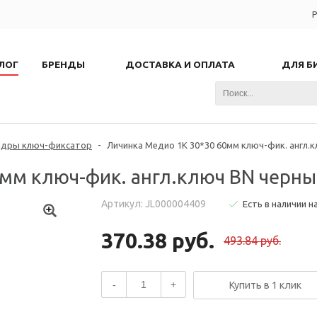
Р
ЛОГ
БРЕНДЫ
ДОСТАВКА И ОПЛАТА
ДЛЯ Б
ндры ключ-фиксатор
-
Личинка Медио 1K 30*30 60мм ключ-фик. англ.к
мм ключ-фик. англ.ключ BN черный
Артикул: JL000004409
Есть в наличии н
370.38 руб.
493.84 руб.
-
+
Купить в 1 клик