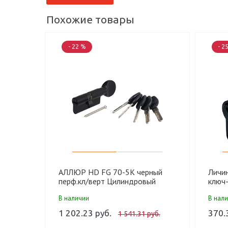
Похожие товары
- 22 %
- 2
АЛЛЮР HD FG 70-5К черный
Личи
перф.кл/верт Цилиндровый
ключ-
механизм (50,10)
черны
В наличии
В нал
1 202.23 руб.
370.
1 541.31 руб.