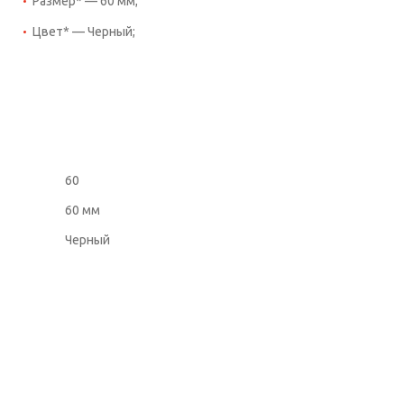
Размер* — 60 мм;
Цвет* — Черный;
60
60 мм
Черный