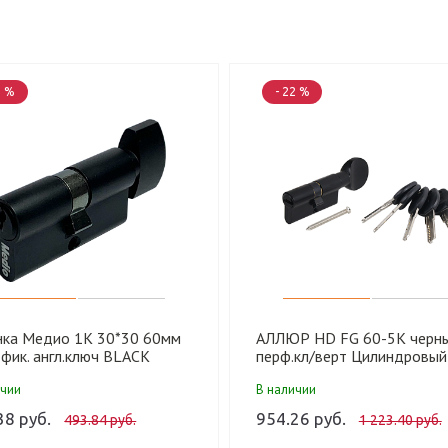
5 %
- 22 %
нка Медио 1K 30*30 60мм
АЛЛЮР HD FG 60-5К черн
фик. англ.ключ BLACK
перф.кл/верт Цилиндровый
й (60 шт)
механизм (50,10)
ичии
В наличии
38 руб.
954.26 руб.
493.84 руб.
1 223.40 руб.