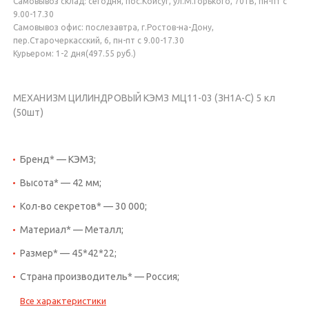
Самовывоз склад: сегодня, пос.Койсуг, ул.М.Горького, 701В, пн-пт с
9.00-17.30
Самовывоз офис: послезавтра, г.Ростов-на-Дону,
пер.Старочеркасский, 6, пн-пт с 9.00-17.30
Курьером: 1-2 дня(497.55 руб.)
МЕХАНИЗМ ЦИЛИНДРОВЫЙ КЭМЗ МЦ11-03 (ЗН1А-С) 5 кл
(50шт)
Бренд* — КЭМЗ;
Высота* — 42 мм;
Кол-во секретов* — 30 000;
Материал* — Металл;
Размер* — 45*42*22;
Страна производитель* — Россия;
Все характеристики