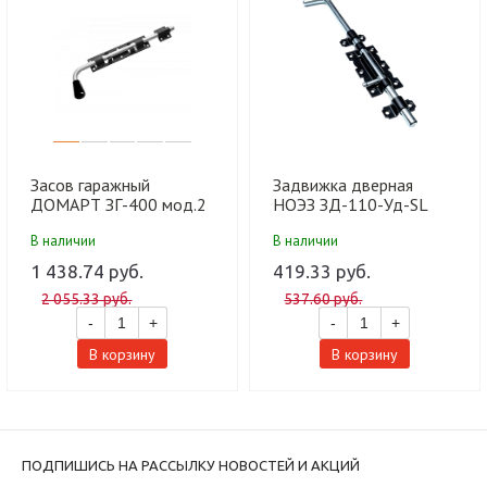
Засов гаражный
Задвижка дверная
ДОМАРТ ЗГ-400 мод.2
НОЭЗ ЗД-110-Уд-SL
- чёрный (5)
черный матовый/цинк
В наличии
В наличии
(15шт)
1 438.74 руб.
419.33 руб.
2 055.33 руб.
537.60 руб.
-
+
-
+
В корзину
В корзину
ПОДПИШИСЬ НА РАССЫЛКУ НОВОСТЕЙ И АКЦИЙ