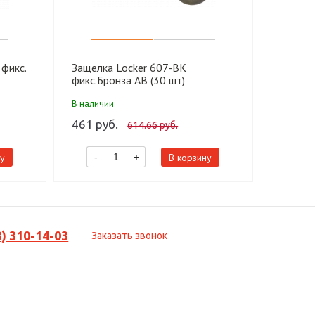
фикс.
Защелка Locker 607-BK
ЗАЩЕЛ
фикс.Бронза AB (30 шт)
2.03 (б
В наличии
В налич
461 руб.
567.31
614.66 руб.
у
В корзину
-
+
-
3) 310-14-03
Заказать звонок