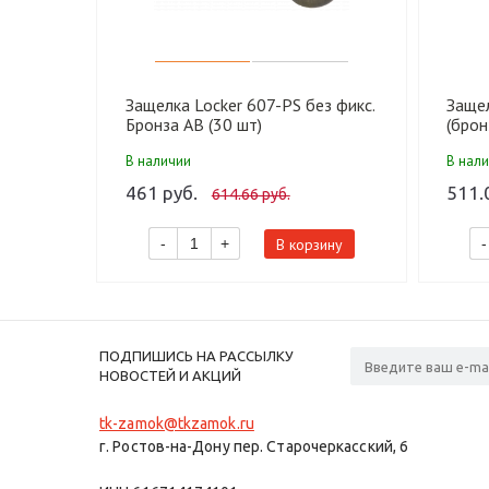
Защелка Locker 607-PS без фикс.
Защел
Бронза AB (30 шт)
(брон
В наличии
В нал
461 руб.
511.
614.66 руб.
В корзину
-
+
-
ПОДПИШИСЬ НА РАССЫЛКУ
НОВОСТЕЙ И АКЦИЙ
tk-zamok@tkzamok.ru
г. Ростов-на-Дону пер. Старочеркасский, 6