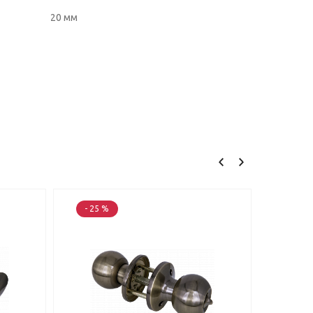
20 мм
- 25 %
- 22 