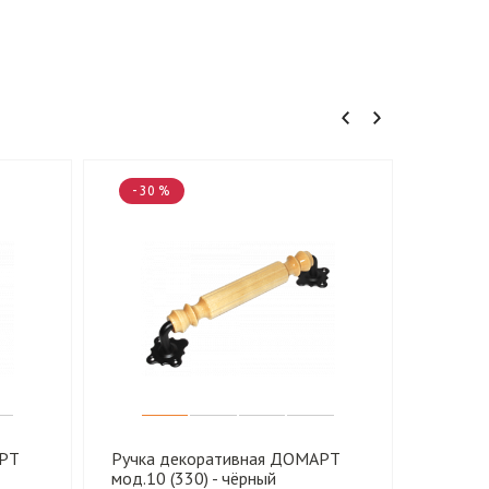
- 30 %
- 30 
АРТ
Ручка декоративная ДОМАРТ
Ручка 
мод.10 (330) - чёрный
мод.2 