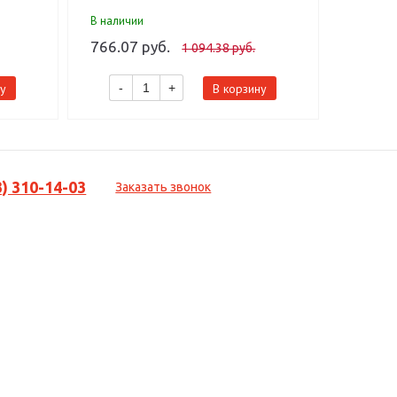
В наличии
В налич
766.07 руб.
865.01
1 094.38 руб.
у
В корзину
-
+
-
3) 310-14-03
Заказать звонок