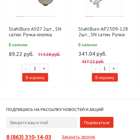
StahlBuro A507 2шт., SN
StahlBuro AP2309-128
сатин. Ручка-кнопка
2шт., SN сатин. Ручка-
мебельная (500,50)
скоба мебельная (15,
В наличии
В наличии
150)
341.04 руб.
89.22 руб.
114.38 руб.
437.22 руб.
-
+
-
+
В корзину
В корзину
ПОДПИШИСЬ НА РАССЫЛКУ НОВОСТЕЙ И АКЦИЙ
8 (863) 310-14-03
Заказать звонок