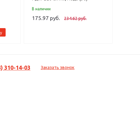
В наличии
В налич
175.97 руб.
186.11
234.62 руб.
у
3) 310-14-03
Заказать звонок