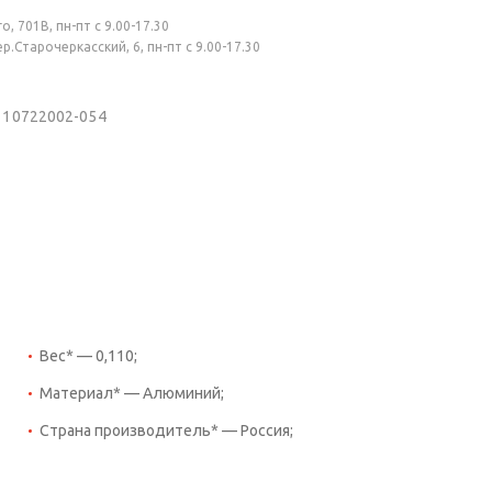
, 701В, пн-пт с 9.00-17.30
.Старочеркасский, 6, пн-пт с 9.00-17.30
) 10722002-054
Вес* — 0,110;
Материал* — Алюминий;
Страна производитель* — Россия;