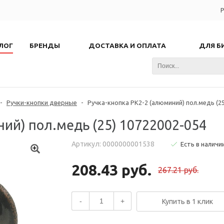
Р
ЛОГ
БРЕНДЫ
ДОСТАВКА И ОПЛАТА
ДЛЯ Б
-
Ручки-кнопки дверные
-
Ручка-кнопка РК2-2 (алюминий) пол.медь (25
ний) пол.медь (25) 10722002-054
Артикул: 0000000001538
Есть в наличи
208.43 руб.
267.21 руб.
-
+
Купить в 1 клик