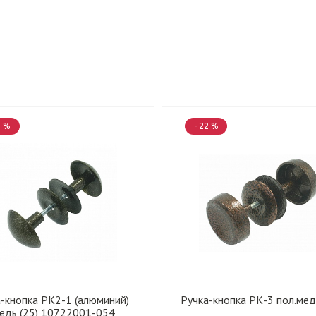
2 %
- 22 %
-кнопка РК2-1 (алюминий)
Ручка-кнопка РК-3 пол.медь
медь (25) 10722001-054