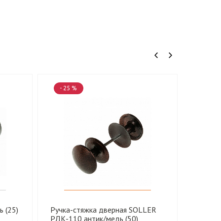
- 25 %
- 22 
 (25)
Ручка-стяжка дверная SOLLER
Ручка-
РДК-110 антик/медь (50)
П Антик