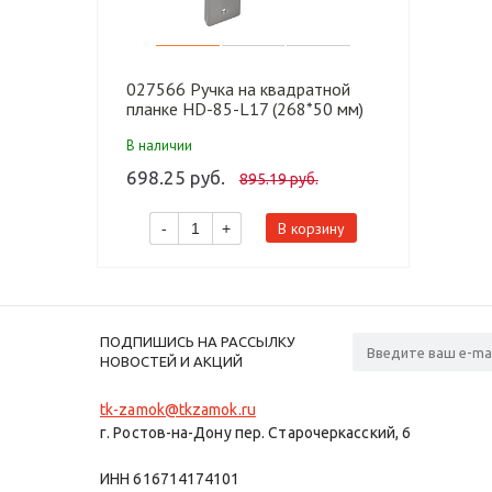
027566 Ручка на квадратной
планке HD-85-L17 (268*50 мм)
SN (никель) MARLOK (24 шт)
В наличии
698.25 руб.
895.19 руб.
В корзину
-
+
ПОДПИШИСЬ НА РАССЫЛКУ
НОВОСТЕЙ И АКЦИЙ
tk-zamok@tkzamok.ru
г. Ростов-на-Дону пер. Старочеркасский, 6
ИНН 616714174101