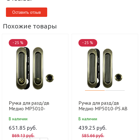
Оставить отзыв
Похожие товары
- 25 %
- 25 %
Ручка для разд/дв
Ручка для разд/дв
Медио MP5010-
Медио MP5010-PS AB
BK+МЕХАНИЗМ AB
бронза глянец (5/30 шт)
В наличии
В наличии
бронза глянец (5/30 шт)
651.85 руб.
439.25 руб.
869.13 руб.
585.66 руб.