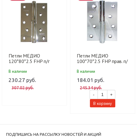
Петли МЕДИО
Петли МЕДИО
120*80*2.5 FHP п/г
100*70*2.5 FHP прав. п/
прав. п/г CP хром (100
г CP хром (100 шт)
В наличии
В наличии
шт)
230.27 руб.
184.01 руб.
307.02 руб.
245.34 руб.
-
+
В корзину
ПОДПИШИСЬ НА РАССЫЛКУ НОВОСТЕЙ И АКЦИЙ