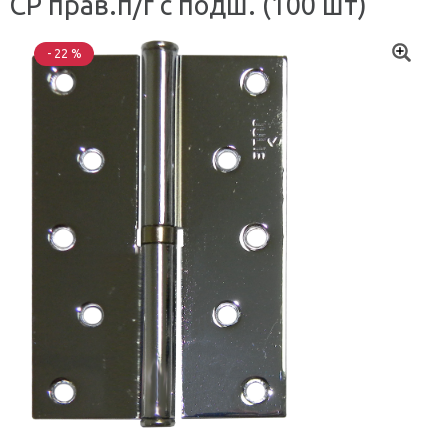
CP прав.п/г с подш. (100 шт)
- 22 %