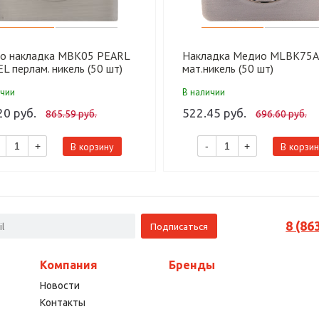
о накладка MBK05 PEARL
Накладка Медио MLBK75A
L перлам. никель (50 шт)
мат.никель (50 шт)
ичии
В наличии
20 руб.
522.45 руб.
865.59 руб.
696.60 руб.
В корзину
В корзин
+
-
+
8 (86
Компания
Бренды
Новости
Контакты