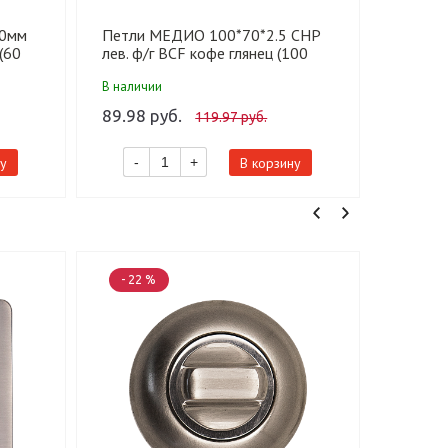
60мм
Петли МЕДИО 100*70*2.5 CHP
Упор М
(60
лев. ф/г BCF кофе глянец (100
глянец 
шт)
В наличии
В налич
89.98 руб.
157.50
119.97 руб.
у
В корзину
-
+
-
- 22 %
- 25 