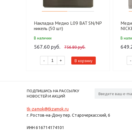
Накладка Медио L09 BAT SN/NP
Меди
никель (50 шт)
NICKE
В наличии
В нал
567.60 руб.
649.
756.80 руб.
В корзину
-
+
-
ПОДПИШИСЬ НА РАССЫЛКУ
НОВОСТЕЙ И АКЦИЙ
tk-zamok@tkzamok.ru
г. Ростов-на-Дону пер. Старочеркасский, 6
ИНН 616714174101