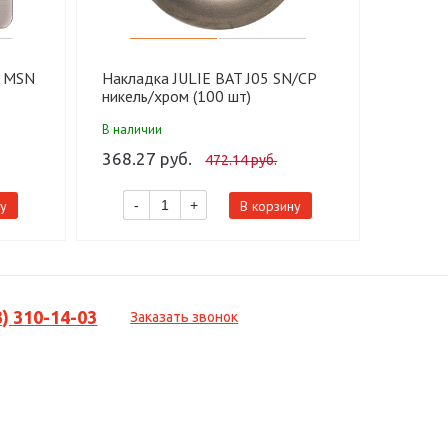
 MSN
Накладка JULIE BAT J05 SN/CP
Наклад
никель/хром (100 шт)
никель
В наличии
В налич
368.27 руб.
568.64
472.14 руб.
у
В корзину
-
+
-
3) 310-14-03
Заказать звонок