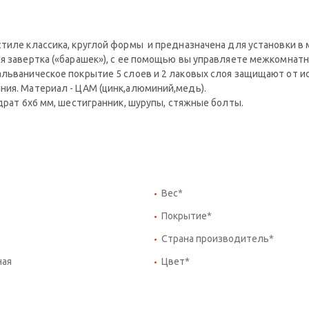
стиле классика, круглой формы и предназначена для установки 
я завертка («барашек»), с ее помощью вы управляете межкомнатн
альваническое покрытие 5 слоев и 2 лаковых слоя защищают от и
ния. Материал - ЦАМ (цинк,алюминий,медь).
адрат 6x6 мм, шестигранник, шурупы, стяжные болты.
Вес*
Покрытие*
Страна производитель*
ная
Цвет*