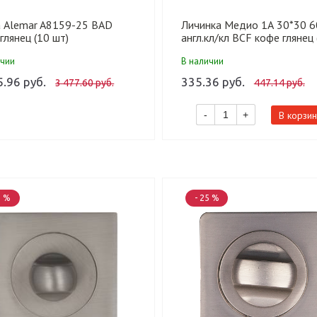
а Alemar A8159-25 BAD
Личинка Медио 1А 30*30 
глянец (10 шт)
англ.кл/кл BCF кофе глянец 
шт)
ичии
В наличии
5.96 руб.
335.36 руб.
3 477.60 руб.
447.14 руб.
В корзин
-
+
5 %
- 25 %