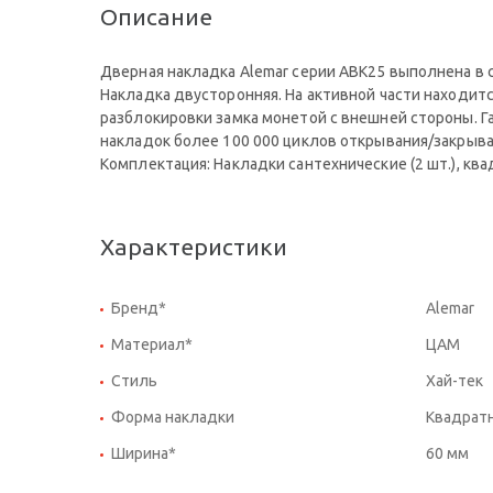
Описание
Дверная накладка Alemar серии ABK25 выполнена в 
Накладка двусторонняя. На активной части находитс
разблокировки замка монетой с внешней стороны. Г
накладок более 100 000 циклов открывания/закрыва
Комплектация: Накладки сантехнические (2 шт.), кв
Характеристики
Бренд*
Alemar
Материал*
ЦАМ
Стиль
Хай-тек
Форма накладки
Квадрат
Ширина*
60 мм