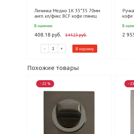
Личинка Медио 1K 35*35 70мм
Ручк
англ. кл/фикс BCF кофе глянец
кофе 
(60 шт)
В наличии
В нал
408.18 руб.
2 95
544.23 руб.
В корзину
-
+
Похожие товары
- 25 %
- 2