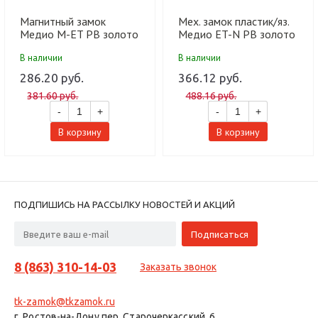
Магнитный замок
Мех. замок пластик/яз.
Медио М-ET PB золото
Медио ET-N PB золото
(под ключ) (85мм) (50
(под ключ) (85мм) (50
В наличии
В наличии
шт)
шт)
286.20 руб.
366.12 руб.
381.60 руб.
488.16 руб.
-
+
-
+
В корзину
В корзину
ПОДПИШИСЬ НА РАССЫЛКУ НОВОСТЕЙ И АКЦИЙ
8 (863) 310-14-03
Заказать звонок
tk-zamok@tkzamok.ru
г. Ростов-на-Дону пер. Старочеркасский, 6