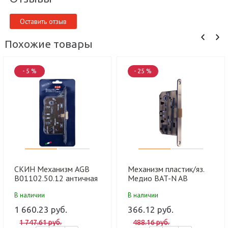
Оставить отзыв
Похожие товары
- 5 %
- 25 %
СКИН Механизм AGB
Механизм пластик/яз.
В01102.50.12 античная
Медио BAT-N AB
бронза с/ф 96 мм
бронза (под фиксатор)
В наличии
В наличии
Mediana Evolution
(96 мм) (50 шт)
1 660.23 руб.
366.12 руб.
1 747.61 руб.
488.16 руб.