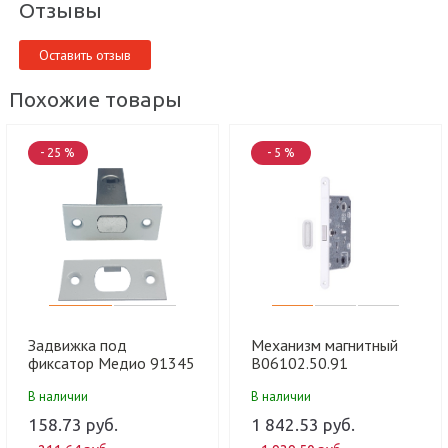
Отзывы
Оставить отзыв
Похожие товары
- 25 %
- 5 %
Задвижка под
Механизм магнитный
фиксатор Медио 91345
B06102.50.91
WHITE MATT белый
(=В04102) WC 96 мм
В наличии
В наличии
(45*20) (100 шт)
MEDIANA POLARIS XT,
белый (50 шт)
158.73 руб.
1 842.53 руб.