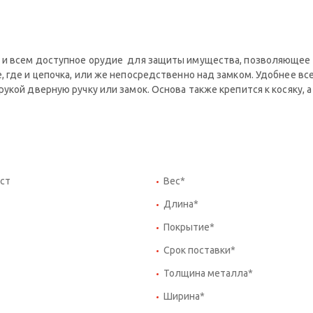
е и всем доступное орудие для защиты имущества, позволяющее
 где и цепочка, или же непосредственно над замком. Удобнее вс
укой дверную ручку или замок. Основа также крепится к косяку, 
ст
Вес*
Длина*
Покрытие*
Срок поставки*
Толщина металла*
Ширина*