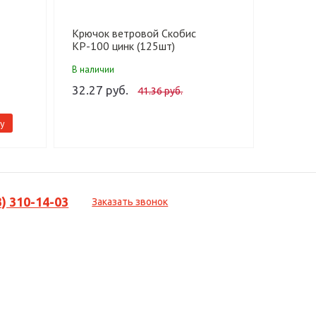
Крючок ветровой Скобис
Крючок
КР-100 цинк (125шт)
(20/10
В наличии
В налич
32.27 руб.
34.19 
41.36 руб.
у
-
3) 310-14-03
Заказать звонок