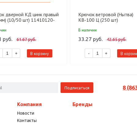
ок дверной КД цинк правый
Крючок ветровой (Нытва)
мм) (10/50 шт) 11410120-
КВ-100 Ц (250 шт)
ичии
В наличии
1 руб.
33.27 руб.
61.67 руб.
42.65 руб.
В корзину
В корзин
+
-
+
8 (86
Компания
Бренды
Новости
Контакты