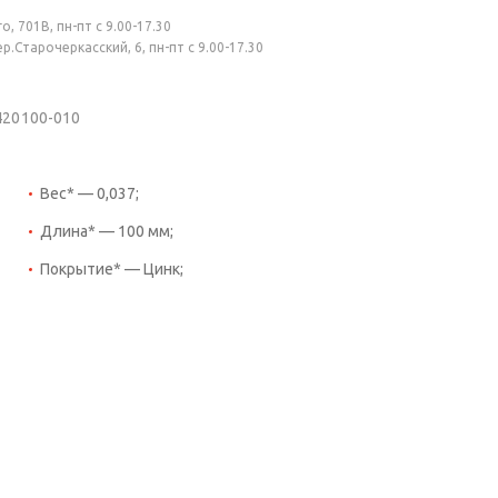
, 701В, пн-пт с 9.00-17.30
.Старочеркасский, 6, пн-пт с 9.00-17.30
420100-010
Вес* — 0,037;
Длина* — 100 мм;
Покрытие* — Цинк;