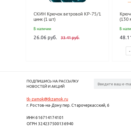
СКИН Крючок ветровой КР-75/1
Крюч
цинк (1 шт)
(130 
210
В наличии
В нал
26.06 руб.
48.1
33.41 руб.
-
ПОДПИШИСЬ НА РАССЫЛКУ
НОВОСТЕЙ И АКЦИЙ
tk-zamok@tkzamok.ru
г. Ростов-на-Дону пер. Старочеркасский, 6
ИНН 616714174101
ОГРН 324237500136940