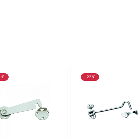
2 %
- 22 %