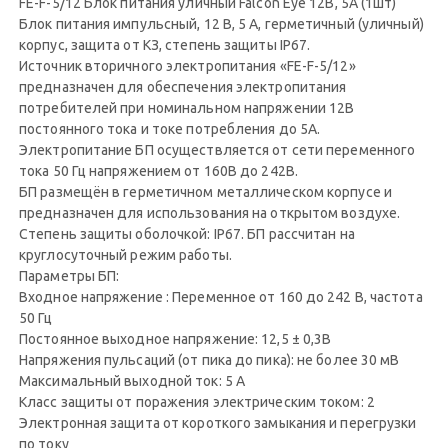
FE-F-5/12 Блок питания уличный Falcon Eye 12В, 5A (1шт)
Блок питания импульсный, 12 В, 5 А, герметичный (уличный)
корпус, защита от КЗ, степень защиты IP67.
Источник вторичного электропитания «FE-F-5/12»
предназначен для обеспечения электропитания
потребителей при номинальном напряжении 12В
постоянного тока и токе потребления до 5А.
Электропитание БП осуществляется от сети переменного
тока 50 Гц напряжением от 160В до 242В.
БП размещён в герметичном металлическом корпусе и
предназначен для использования на открытом воздухе.
Степень защиты оболочкой: IP67. БП рассчитан на
круглосуточный режим работы.
Параметры БП:
Входное напряжение : Переменное от 160 до 242 В, частота
50 Гц
Постоянное выходное напряжение: 12,5 ± 0,3В
Напряжения пульсаций (от пика до пика): не более 30 мВ
Максимальный выходной ток: 5 А
Класс защиты от поражения электрическим током: 2
Электронная защита от короткого замыкания и перегрузки
по току