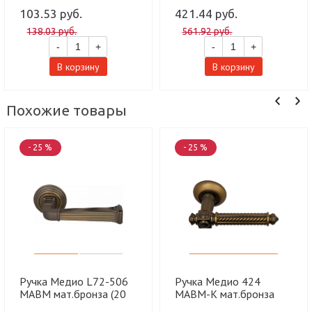
103.53 руб.
421.44 руб.
138.03 руб.
561.92 руб.
-
+
-
+
В корзину
В корзину
Похожие товары
- 25 %
- 25 %
Ручка Медио L72-506
Ручка Медио 424
MABM мат.бронза (20
MABM-K мат.бронза
шт)
(20 шт)