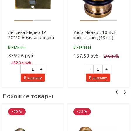
Личинка Медио 1А
Упор Медио 810 BCF
30*30 60мм англ.кл/кл
кофе глянец (48 шт)
BCF кофе глянец (60 шт)
В наличии
В наличии
339.26 руб.
157.50 руб.
210 руб.
452.34 руб.
-
+
-
+
В корзину
В корзину
Похожие товары
- 20 %
- 25 %