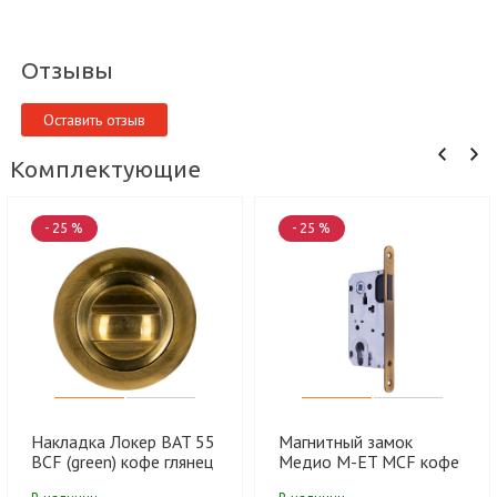
Отзывы
Оставить отзыв
Комплектующие
- 25 %
- 25 %
Накладка Локер BAT 55
Магнитный замок
BCF (green) кофе глянец
Медио М-ET MCF кофе
(100 шт)
(под ключ) (85мм) (50