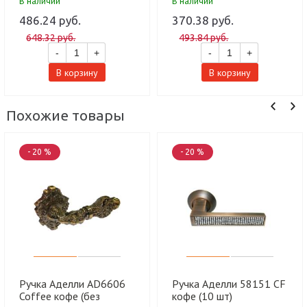
В наличии
В наличии
шт)
486.24 руб.
370.38 руб.
648.32 руб.
493.84 руб.
-
+
-
+
В корзину
В корзину
Похожие товары
- 20 %
- 20 %
Ручка Аделли AD6606
Ручка Аделли 58151 CF
Coffee кофе (без
кофе (10 шт)