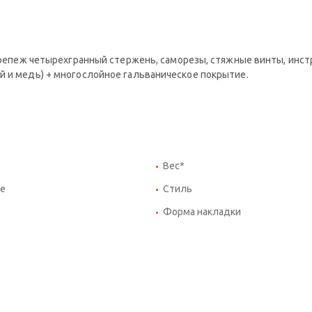
 крепеж четырехгранный стержень, саморезы, стяжные винты, инст
й и медь) + многослойное гальваническое покрытие.
Вес*
е
Стиль
Форма накладки