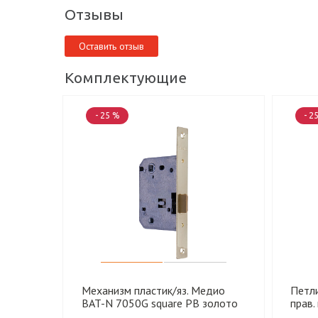
Отзывы
Оставить отзыв
Комплектующие
- 25 %
- 2
Механизм пластик/яз. Медио
Петл
BAT-N 7050G square PB золото
прав.
(под фиксатор) (70 мм) (50 шт)