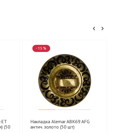
- 15 %
- 15 
-ET
Накладка Alemar ABK69 AFG
Наклад
) (50
антич. золото (50 шт)
антич. 