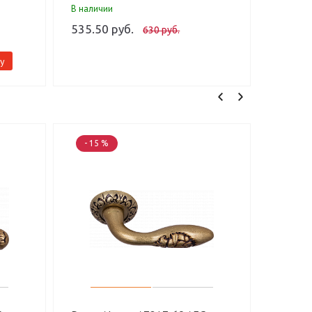
В наличии
В налич
535.50 руб.
474.30
630 руб.
у
- 15 %
- 15 