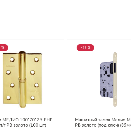
5 %
- 25 %
и МЕДИО 100*70*2.5 FHP
Магнитный замок Медио М
 п/г PB золото (100 шт)
PB золото (под ключ) (85мм
шт)