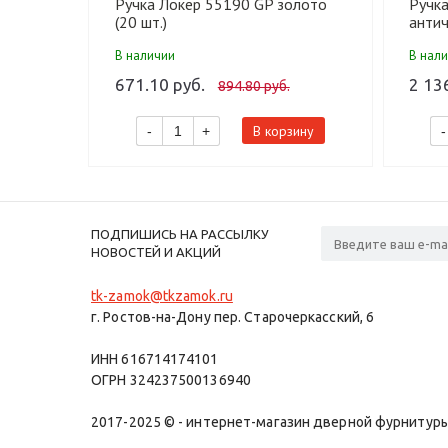
Ручка Локер 55190 GP золото
Ручк
(20 шт.)
антич
В наличии
В нал
671.10 руб.
2 13
894.80 руб.
В корзину
-
+
-
ПОДПИШИСЬ НА РАССЫЛКУ
НОВОСТЕЙ И АКЦИЙ
tk-zamok@tkzamok.ru
г. Ростов-на-Дону пер. Старочеркасский, 6
ИНН 616714174101
ОГРН 324237500136940
2017-2025 © - интернет-магазин дверной фурнитуры