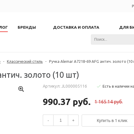
Р
ЛОГ
БРЕНДЫ
ДОСТАВКА И ОПЛАТА
ДЛЯ Б
е
-
Классический стиль
-
Ручка Alemar A7218-69 AFG антич. золото (10
антич. золото (10 шт)
Артикул: JL000005116
Есть в наличии н
990.37 руб.
1 165.14 руб.
-
+
Купить в 1 клик