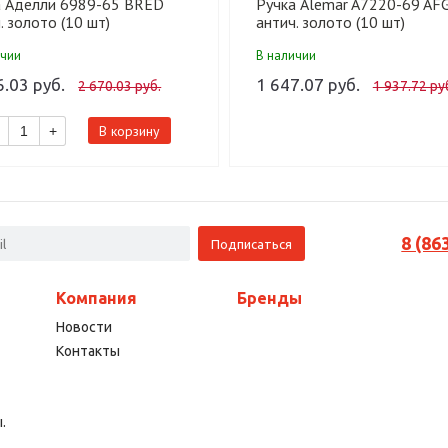
а Аделли 6989-65 BRED
Ручка Alemar A7220-69 AF
. золото (10 шт)
антич. золото (10 шт)
ичии
В наличии
6.03 руб.
1 647.07 руб.
2 670.03 руб.
1 937.72 ру
В корзину
+
8 (86
Компания
Бренды
Новости
Контакты
.