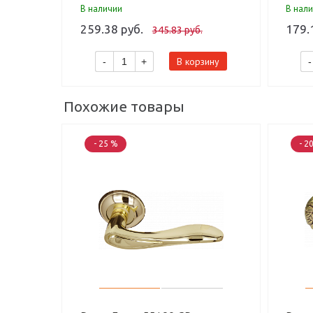
В наличии
В нал
259.38 руб.
179.
345.83 руб.
В корзину
-
+
-
Похожие товары
- 25 %
- 2