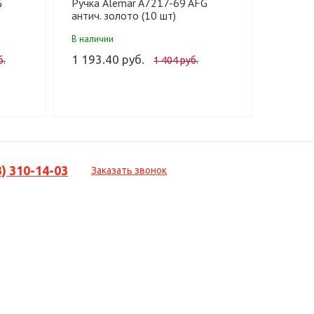
G
Ручка Alemar A7217-69 AFG
Ручка 
антич. золото (10 шт)
антич. 
В наличии
В налич
1 193.40 руб.
1 647.
б.
1 404 руб.
3) 310-14-03
Заказать звонок